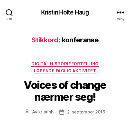
Kristin Holte Haug
Søk
Meny
Stikkord:
konferanse
Kategorier
DIGITAL HISTORIEFORTELLING
LØPENDE FAGLIG AKTIVITET
Voices of change
nærmer seg!
Av
kristihh
2. september 2015
Innleggsforfatter
Publiseringsdato