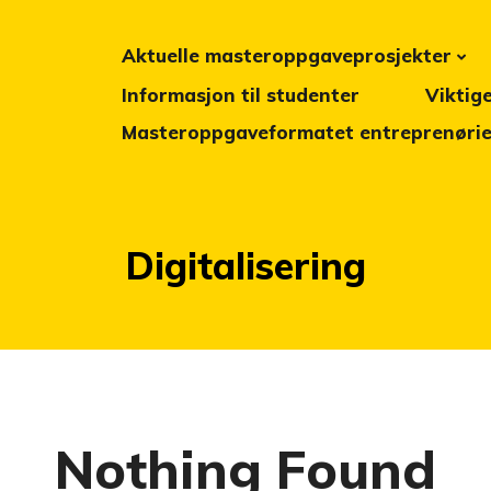
Aktuelle masteroppgaveprosjekter
Informasjon til studenter
Viktig
Masteroppgaveformatet entreprenøriel
Stikkord:
Digitalisering
Nothing Found