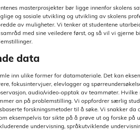
ntenes masterprosjekter bør ligge innenfor skolens s
glige og sosiale utvikling og utvikling av skolens prof
bredde av muligheter. Vi tenker at studentene utarbei
 samråd med sine veiledere først, og så vil vi gjerne bi
emstillinger.
nde data
mle inn ulike former for datamateriale. Det kan eks
ere, fokusintervjuer, elevlogger og spørreundersøkels
 observasjon, audio/video-opptak av teammøter. Hvilk
mmer an på problemstilling. Vi oppfordrer særlig stu
sisbaserte forskningsmetoder til å søke. Vi snakker da
m eksempelvis tar sikte på å prøve ut og forske på 
kluderende undervisning, språkutviklende undervisnin