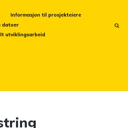
Informasjon til prosjekteiere
e datoer
t utviklingsarbeid
string