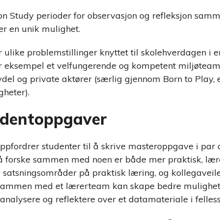
on Study perioder for observasjon og refleksjon sa
er en unik mulighet.
 ulike problemstillinger knyttet til skolehverdagen i 
or eksempel et velfungerende og kompetent miljøteam
l og private aktører (særlig gjennom Born to Play, en 
gheter).
udentoppgaver
oppfordrer studenter til å skrive masteroppgave i par 
 å forske sammen med noen er både mer praktisk, lærer
 satsningsområder på praktisk læring, og kollegaveil
sammen med et lærerteam kan skape bedre mulighete
analysere og reflektere over et datamateriale i felle