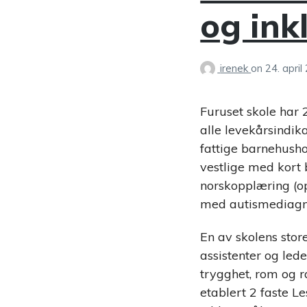
og ink
irenek
on
24. april
Furuset skole har 
alle levekårsindika
fattige barnehusho
vestlige med kort 
norskopplæring (o
med autismediagnos
En av skolens store
assistenter og led
trygghet, rom og r
etablert 2 faste L