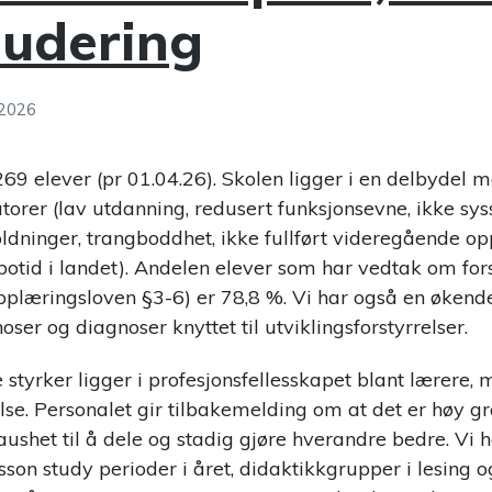
ludering
 2026
269 elever (pr 01.04.26). Skolen ligger i en delbydel 
torer (lav utdanning, redusert funksjonsevne, ikke syss
ldninger, trangboddhet, ikke fullført videregående op
botid i landet). Andelen elever som har vedtak om for
pplæringsloven §3-6) er 78,8 %. Vi har også en økend
er og diagnoser knyttet til utviklingsforstyrrelser.
 styrker ligger i profesjonsfellesskapet blant lærere, 
else. Personalet gir tilbakemelding om at det er høy g
aushet til å dele og stadig gjøre hverandre bedre. Vi 
esson study perioder i året, didaktikkgrupper i lesing 