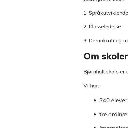
1. Språkutviklende
2. Klasseledelse
3. Demokrati og 
Om skole
Bjørnholt skole er
Vi har:
340 elever
tre ordinær
Internatio