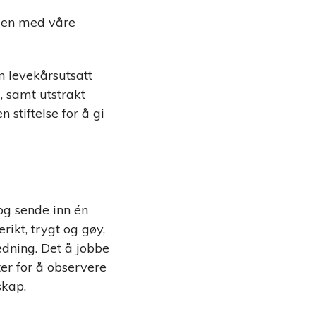
mmen med våre
en levekårsutsatt
, samt utstrakt
stiftelse for å gi
og sende inn én
ikt, trygt og gøy,
edning. Det å jobbe
r for å observere
sskap.