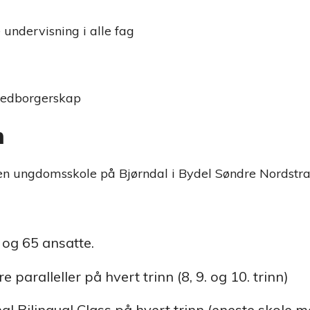
 undervisning i alle fag
medborgerskap
n
 en ungdomsskole på Bjørndal i Bydel Søndre Nordstra
 og 65 ansatte.
e paralleller på hvert trinn (8, 9. og 10. trinn)
nal Bilingual Class på hvert trinn (eneste skole 