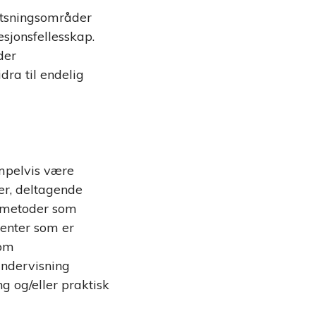
atsningsområder
esjonsfellesskap.
der
dra til endelig
empelvis være
er, deltagende
e metoder som
denter som er
 om
undervisning
g og/eller praktisk