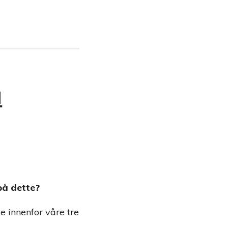
å
på dette?
ke innenfor våre tre