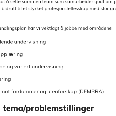
mot å sette sammen team som samarbeider godt om pr
 bidratt til et styrket profesjonsfellesskap med stor g
handlingsplan har vi vektlagt å jobbe med områdene:
lende undervisning
pplæring
de og variert undervisning
æring
 mot fordommer og utenforskap (DEMBRA)
l tema/problemstillinger