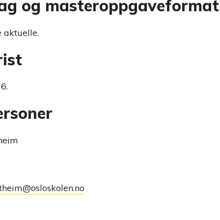
fag og masteroppgaveformat
 aktuelle.
ist
6.
ersoner
theim
-utheim@osloskolen.no