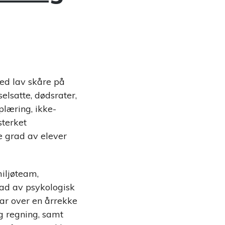
med lav skåre på
elsatte, dødsrater,
plæring, ikke-
sterket
e grad av elever
miljøteam,
rad av psykologisk
har over en årrekke
og regning, samt