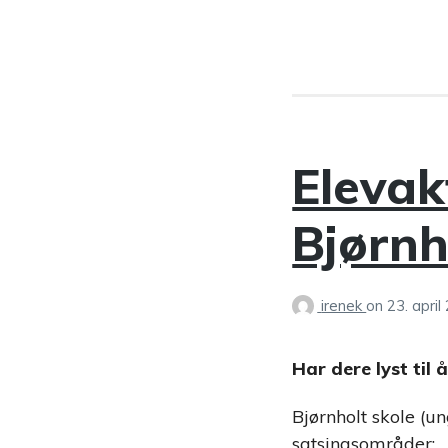
Elevak
Bjørnh
irenek
on
23. april
Har dere lyst til
Bjørnholt skole (un
satsingsområder: