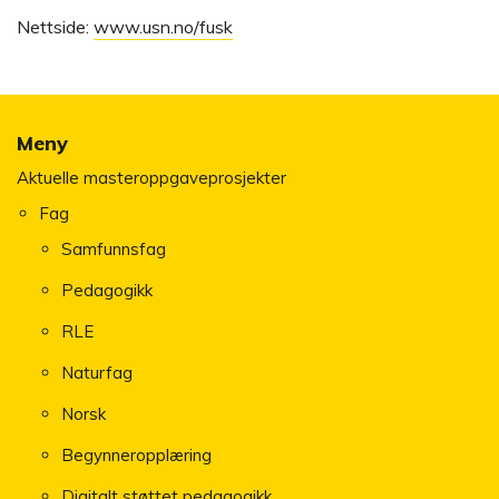
Nettside:
www.usn.no/fusk
Meny
Aktuelle masteroppgaveprosjekter
Fag
Samfunnsfag
Pedagogikk
RLE
Naturfag
Norsk
Begynneropplæring
Digitalt støttet pedagogikk