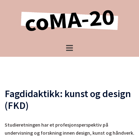
Hopp
til
innhold
Toggle
menu
Fagdidaktikk: kunst og design
(FKD)
Studieretningen har et profesjonsperspektiv på
undervisning og forskning innen design, kunst og håndverk.