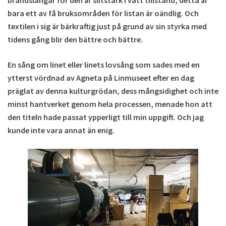
brandslangar för den är slitstark i vått tillstånd, detta är
bara ett av få bruksområden för listan är oändlig. Och
textilen i sig är bärkraftig just på grund av sin styrka med
tidens gång blir den bättre och bättre.
En sång om linet eller linets lovsång som sades med en
ytterst vördnad av Agneta på Linmuseet efter en dag
präglat av denna kulturgrödan, dess mångsidighet och inte
minst hantverket genom hela processen, menade hon att
den titeln hade passat ypperligt till min uppgift. Och jag
kunde inte vara annat än enig.