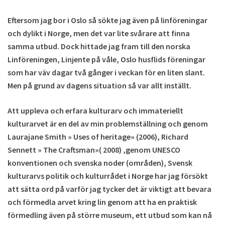
Eftersom jag bor i Oslo så sökte jag även på linföreningar
och dylikt i Norge, men det var lite svårare att finna
samma utbud. Dock hittade jag fram till den norska
Linföreningen, Linjente på våle, Oslo husflids föreningar
som har väv dagar två gånger i veckan för en liten slant.
Men på grund av dagens situation så var allt inställt.
Att uppleva och erfara kulturarv och immateriellt
kulturarvet är en del av min problemställning och genom
Laurajane Smith » Uses of heritage» (2006), Richard
Sennett » The Craftsman»( 2008) ,genom UNESCO
konventionen och svenska noder (områden), Svensk
kulturarvs politik och kulturrådet i Norge har jag försökt
att sätta ord på varför jag tycker det är viktigt att bevara
och förmedla arvet kring lin genom att ha en praktisk
förmedling även på större museum, ett utbud som kan nå