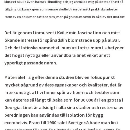
Museet skulle även ha kurs i linodling och jag anmälde mig på detta för att få
tillgång till kunskapen som senare skulle bli en del mitt praktiska arbete i
form av en dokumentationsfilm, men på grund av covid 19 så blev det inställt.
Det är genom Linmuseet i Kville min fascination och mitt
ökande intresse för spånadslin blomstrade upp på allvar.
Och det latinska namnet «Linum usitatissimum L» betyder
det högst nyttiga eller användbara linet vilket är ett
ypperligt passande namn.
Materialet i sig efter denna studien blev en fokus punkt
mycket pågrund av dess egenskaper och kvaliteter, det är
inte konstigt att vi finner spår av fibern och textiler som
kan dateras så långt tillbaka som för 30 000 år i en grotta i
Georgia. Linet är allsidigt i alla sina stadier och resterna av
beredningen kan användas till isolation för bygg
exempelvis. Fram till 1980 talet Sverige så hade man lin i