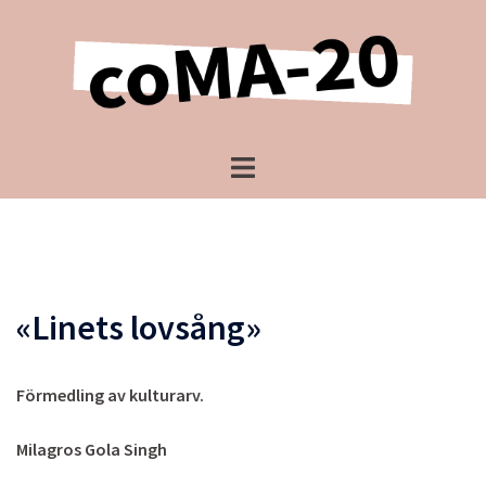
Hopp
til
innhold
Toggle
menu
«Linets lovsång»
Förmedling av kulturarv.
Milagros Gola Singh