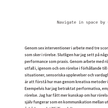
Navigate in space by 
Genom sex interventioner i arbete med tre scor
som sker i rörelse. Slutligen har jag sett på någ
performance som praxis. Genom arbete med rör
utfall i, igenom och om rörelse i förhållande ti
situationer, sensoriska upplevelser och vardagl
är att förstå hur man genom kreativa metoder i 
Exempelvis har jag betraktat performativa, em
rörelse. Jag har fått mer kunskap om hur rörelse
själv fungerar som en kommunikation mellan ut