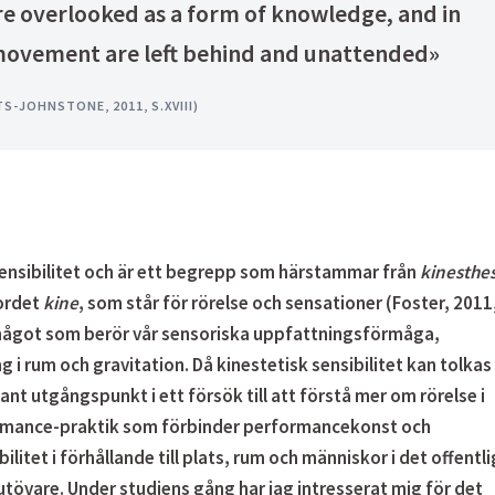
e overlooked as a form of knowledge, and in
 movement are left behind and unattended»
S-JOHNSTONE, 2011, S.XVIII)
ensibilitet
och är ett begrepp som härstammar från
kinesthes
 ordet
kine
, som står för rörelse och sensationer (Foster, 2011
ak något som berör vår sensoriska uppfattningsförmåga,
 i rum och gravitation. Då kinestetisk sensibilitet kan tolkas
ant utgångspunkt i ett försök till att förstå mer om rörelse i
ormance-praktik som förbinder performancekonst och
litet i förhållande till plats, rum och människor i det offentli
tövare. Under studiens gång har jag intresserat mig för det