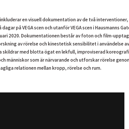
inkluderar en visuell dokumentation av de två interventioner,
vå dagar på VEGA scen och utanför VEGA scen i Hausmanns Gate
ruari 2020. Dokumentationen består av foton och film-upptag
rskning av rörelse och kinestetisk sensibilitet i användelse a
 skildrar med blotta ögat en lekfull, improviserad koreograf
 och människor som är närvarande och utforskar rörelse geno
agliga relationen mellan kropp, rörelse och rum.