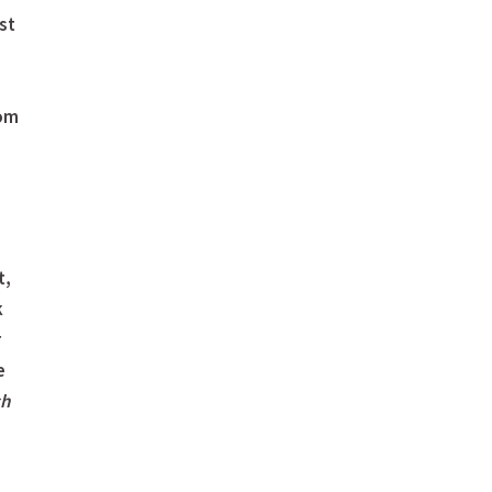
st
som
t,
k
r
e
ch