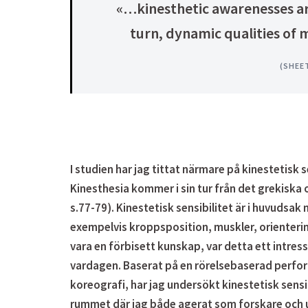
«…kinesthetic awarenesses ar
turn, dynamic qualities of
(SHEET
I studien har jag tittat närmare på
kinestetisk s
Kinesthesia kommer i sin tur från det grekiska
s.77-79). Kinestetisk sensibilitet är i huvuds
exempelvis kroppsposition, muskler, orientering
vara en förbisett kunskap, var detta ett intress
vardagen. Baserat på en rörelsebaserad perf
koreografi, har jag undersökt kinestetisk sensibi
rummet där jag både agerat som forskare och u