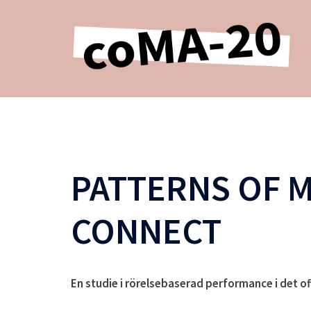
Hopp
til
innhold
PATTERNS OF 
CONNECT
En studie i rörelsebaserad performance i det o