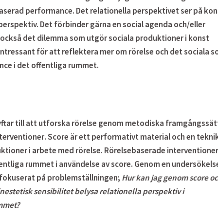
aserad performance. Det relationella perspektivet ser på kon
perspektiv. Det förbinder gärna en social agenda och/eller
är också det dilemma som utgör sociala produktioner i konst
t intressant för att reflektera mer om rörelse och det sociala 
ce i det offentliga rummet.
ftar till att utforska rörelse genom metodiska framgångssät
terventioner
. Score är ett performativt material och en tekni
ktioner i arbete med rörelse. Rörelsebaserade interventione
ffentliga rummet i användelse av score. Genom en undersökels
 fokuserat på problemställningen;
Hur kan jag genom score o
stetisk sensibilitet belysa relationella perspektiv i
ummet?