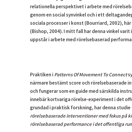
relationella
perspektivet i arbete med rörelseb
genom en social synvinkel och i ett deltagande
sociala processer i konst (Bourriard, 2002), h
(Bishop, 2004). I mitt fall har denna vinkel vari
uppstår i arbete med rörelsebaserad performan
Praktiken i
Patterns Of Movement To Connect
sy
närmare bestämt
score
och
rörelsebaserade in
och fungerar som en guide med särskilda instru
innebär kortvariga rörelse-experiment i det o
grundad i praktisk forskning, har denna studie
rörelsebaserade interventioner med fokus på kine
rörelsebaserad performance i det offentliga r