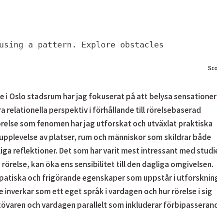
using a pattern. Explore obstacles
Sco
e i Oslo stadsrum har jag fokuserat på att belysa sensationer
ra relationella perspektiv i förhållande till rörelsebaserad
else som fenomen har jag utforskat och utväxlat praktiska
ll upplevelse av platser, rum och människor som skildrar både
iga reflektioner. Det som har varit mest intressant med studi
rörelse, kan öka ens sensibilitet till den dagliga omgivelsen.
patiska och frigörande egenskaper som uppstår i utforskning
 inverkar som ett eget språk i vardagen och hur rörelse i sig
övaren och vardagen parallelt som inkluderar förbipasseran