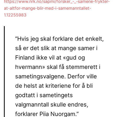
https://www.nrk.no/sapmi/forsker_-_-samene-frykter-
at-altfor-mange-blir-med-i-samemanntallet-
1.12255983
“Hvis jeg skal forklare det enkelt,
så er det slik at mange samer i
Finland ikke vil at «gud og
hvermann» skal få stemmerett i
sametingsvalgene. Derfor ville
de helst at kriteriene for å bli
godtatt i sametingets
valgmanntall skulle endres,
forklarer Piia Nuorgam.”