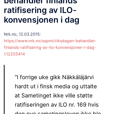
behandler finlands
ratifisering av ILO-
konvensjonen i dag
Nrk.no,
12.03.2015:
https://www.nrk.no/sapmi/riksdagen-behandler-
finlands-ratifisering-av-ilo-konvensjonen-i-dag-
1.12255414
“I forrige uke gikk Näkkäläjärvi
hardt ut i finsk media og uttalte
at Sametinget ikke ville støtte
ratifiseringen av ILO nr. 169 hvis
den nye sametingsloven ikke ble