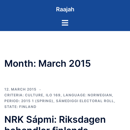
Skip
Raajah
to
content
Toggle
menu
Month:
March 2015
12. MARCH 2015
CRITERIA: CULTURE
,
ILO 169
,
LANGUAGE: NORWEGIAN
,
PERIOD: 2015 1 (SPRING)
,
SÁMEDIGGI ELECTORAL ROLL
,
STATE: FINLAND
NRK Sápmi: Riksdagen