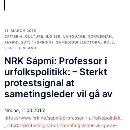
11. MARCH 2015
CRITERIA: CULTURE
,
ILO 169
,
LANGUAGE: NORWEGIAN
,
PERIOD: 2015 1 (SPRING)
,
SÁMEDIGGI ELECTORAL ROLL
,
STATE: FINLAND
NRK Sápmi: Professor i
urfolkspolitikk: – Sterkt
protestsignal at
sametingsleder vil gå av
Nrk.no, 1
1.03.2015:
https://www.nrk.no/sapmi/professor-i-urfolkspolitikk_-
_-sterkt-protestsignal-at-sametingsleder-vil-ga-av-