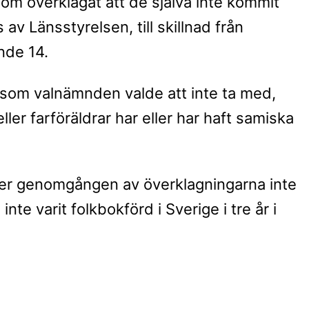
om överklagat att de själva inte kommit
v Länsstyrelsen, till skillnad från
nde 14.
som valnämnden valde att inte ta med,
eller farföräldrar har eller har haft samiska
er genomgången av överklagningarna inte
nte varit folkbokförd i Sverige i tre år i