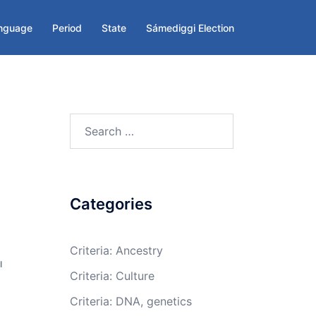
nguage
Period
State
Sámediggi Election
Search
for:
Categories
Criteria: Ancestry
I
Criteria: Culture
Criteria: DNA, genetics