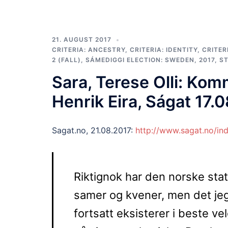
21. AUGUST 2017
CRITERIA: ANCESTRY
,
CRITERIA: IDENTITY
,
CRITER
2 (FALL)
,
SÁMEDIGGI ELECTION: SWEDEN, 2017
,
ST
Sara, Terese Olli: Komm
Henrik Eira, Ságat 17.0
Sagat.no, 21.08.2017:
http://www.sagat.no/i
Riktignok har den norske stat
samer og kvener, men det jeg
fortsatt eksisterer i beste ve