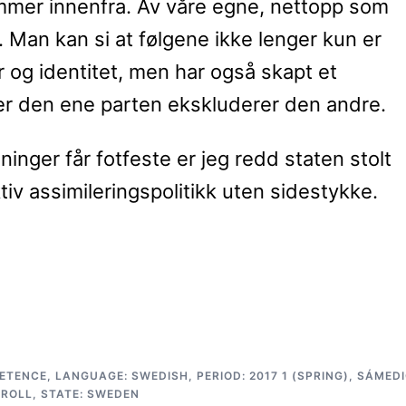
mmer innenfra. Av våre egne, nettopp som
. Man kan si at følgene ikke lenger kun er
r og identitet, men har også skapt et
k der den ene parten ekskluderer den andre.
inger får fotfeste er jeg redd staten stolt
tiv assimileringspolitikk uten sidestykke.
PETENCE
,
LANGUAGE: SWEDISH
,
PERIOD: 2017 1 (SPRING)
,
SÁMEDI
 ROLL
,
STATE: SWEDEN