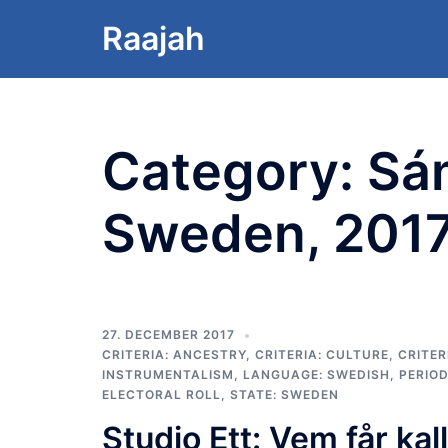
Skip
Raajah
to
content
Category:
Sám
Sweden, 201
27. DECEMBER 2017
CRITERIA: ANCESTRY
,
CRITERIA: CULTURE
,
CRITER
INSTRUMENTALISM
,
LANGUAGE: SWEDISH
,
PERIOD
ELECTORAL ROLL
,
STATE: SWEDEN
Studio Ett: Vem får ka