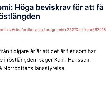
i: Höga beviskrav för att få
röstlängden
sradio.se/sida/artikel.aspx?programid=2327&artikel=66321
rån tidigare år är att det är fler som har
 i röstlängden, säger Karin Hansson,
å Norrbottens länsstyrelse.