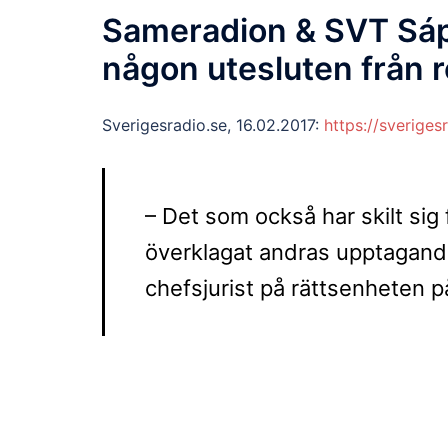
Sameradion & SVT Sápm
någon utesluten från 
Sverigesradio.se, 16.02.2017:
https://sverige
– Det som också har skilt sig f
överklagat andras upptagande
chefsjurist på rättsenheten p