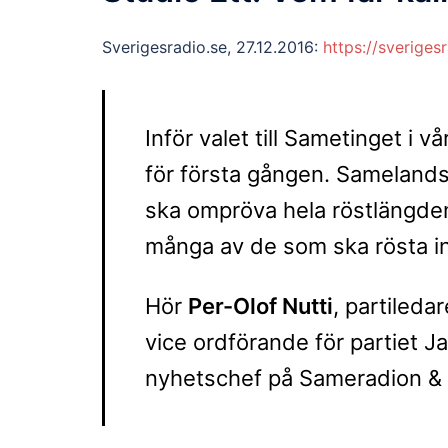
Sverigesradio.se, 27.12.2016:
https://sverige
Inför valet till Sametinget i v
för första gången. Samelands
ska ompröva hela röstlängden.
många av de som ska rösta in
Hör
Per-Olof Nutti
, partileda
vice ordförande för partiet 
nyhetschef på Sameradion &