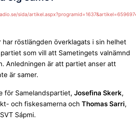
sradio.se/sida/artikel.aspx?programid=1637&artikel=659697
år har röstlängden överklagats i sin helhet
partiet som vill att Sametingets valnämnd
 Anledningen är att partiet anser att
te är samer.
re för Samelandspartiet,
Josefina Skerk
,
Jakt- och fiskesamerna och
Thomas Sarri
,
 SVT Sápmi.