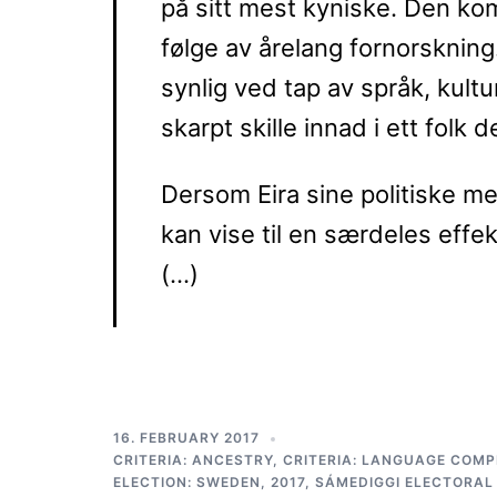
på sitt mest kyniske. Den ko
følge av årelang fornorskning
synlig ved tap av språk, kultu
skarpt skille innad i ett fol
Dersom Eira sine politiske men
kan vise til en særdeles effek
(…)
16. FEBRUARY 2017
CRITERIA: ANCESTRY
,
CRITERIA: LANGUAGE COM
ELECTION: SWEDEN, 2017
,
SÁMEDIGGI ELECTORAL