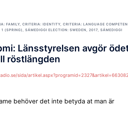
IA: FAMILY
,
CRITERIA: IDENTITY
,
CRITERIA: LANGUAGE COMPETE
 1 (SPRING)
,
SÁMEDIGGI ELECTION: SWEDEN, 2017
,
SÁMEDIGGI
mi: Länsstyrelsen avgör öde
ill röstlängden
sradio.se/sida/artikel.aspx?programid=2327&artikel=66308
same behöver det inte betyda at man är