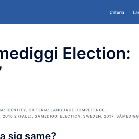
Criteria
La
ediggi Election:
7
IA: IDENTITY
,
CRITERIA: LANGUAGE COMPETENCE
,
: 2016 2 (FALL)
,
SÁMEDIGGI ELECTION: SWEDEN, 2017
,
SÁMEDIGG
lla sig same?