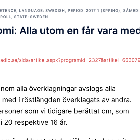
PETENCE
,
LANGUAGE: SWEDISH
,
PERIOD: 2017 1 (SPRING)
,
SÁMEDI
 ROLL
,
STATE: SWEDEN
i: Alla utom en får vara med
sradio.se/sida/artikel.aspx?programid=2327&artikel=66307
nom alla överklagningar avslogs alla
s med i röstlängden överklagats av andra.
rsoner som vi tidigare berättat om, som
i 20 respektive 16 år.