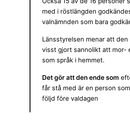
Också 15 av de 16 personer s
med i röstlängden godkändes a
valnämnden som bara godkä
Länsstyrelsen menar att den 
visst gjort sannolikt att mor- 
som språk i hemmet.
Det gör att den ende som
eft
får stå med är en person som i
följd före valdagen