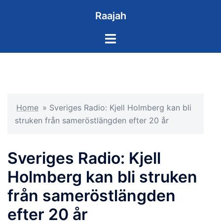
Skip
Raajah
to
content
Toggle
menu
Home
»
Sveriges Radio: Kjell Holmberg kan bli
struken från sameröstlängden efter 20 år
Sveriges Radio: Kjell
Holmberg kan bli struken
från sameröstlängden
efter 20 år