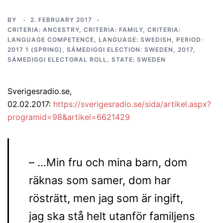
BY
2. FEBRUARY 2017
CRITERIA: ANCESTRY
,
CRITERIA: FAMILY
,
CRITERIA:
LANGUAGE COMPETENCE
,
LANGUAGE: SWEDISH
,
PERIOD:
2017 1 (SPRING)
,
SÁMEDIGGI ELECTION: SWEDEN, 2017
,
SÁMEDIGGI ELECTORAL ROLL
,
STATE: SWEDEN
Sverigesradio.se,
02.02.2017:
https://sverigesradio.se/sida/artikel.aspx?
programid=98&artikel=6621429
– …Min fru och mina barn, dom
räknas som samer, dom har
rösträtt, men jag som är ingift,
jag ska stå helt utanför familjens