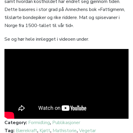
samt hvordan kostholdet har endret seg gjennom tiden.
Dette baseres i stor grad på Annechens bok «Fattigmenn,
tilslørte bondepiker og rike riddere. Mat og spisevaner i
Norge fra 1500-tallet til vår tid».
Se og hør hele innlegget i videoen under.
Category:
Formidling
,
Publikasjoner
Tag:
Bærekraft
,
Kjøtt
,
Mathistorie
,
Vegetar