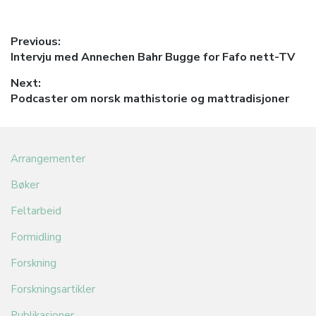
Innleggsnavigasjon
Previous:
Previous
Intervju med Annechen Bahr Bugge for Fafo nett-TV
post:
Next:
Next
Podcaster om norsk mathistorie og mattradisjoner
post:
Arrangementer
Bøker
Feltarbeid
Formidling
Forskning
Forskningsartikler
Publikasjoner