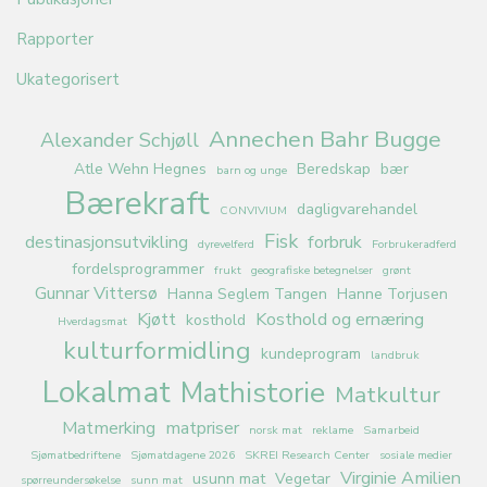
Rapporter
Ukategorisert
Annechen Bahr Bugge
Alexander Schjøll
Atle Wehn Hegnes
Beredskap
bær
barn og unge
Bærekraft
dagligvarehandel
CONVIVIUM
Fisk
destinasjonsutvikling
forbruk
dyrevelferd
Forbrukeradferd
fordelsprogrammer
frukt
geografiske betegnelser
grønt
Gunnar Vittersø
Hanna Seglem Tangen
Hanne Torjusen
Kjøtt
Kosthold og ernæring
kosthold
Hverdagsmat
kulturformidling
kundeprogram
landbruk
Lokalmat
Mathistorie
Matkultur
Matmerking
matpriser
norsk mat
reklame
Samarbeid
Sjømatbedriftene
Sjømatdagene 2026
SKREI Research Center
sosiale medier
Virginie Amilien
usunn mat
Vegetar
spørreundersøkelse
sunn mat