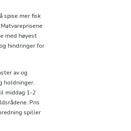
å spise mer fisk
g. Matvareprisene
ene med høyest
og hindringer for
ster av og
g holdninger.
til middag 1-2
ldsrådene. Pris
lbredning spiller