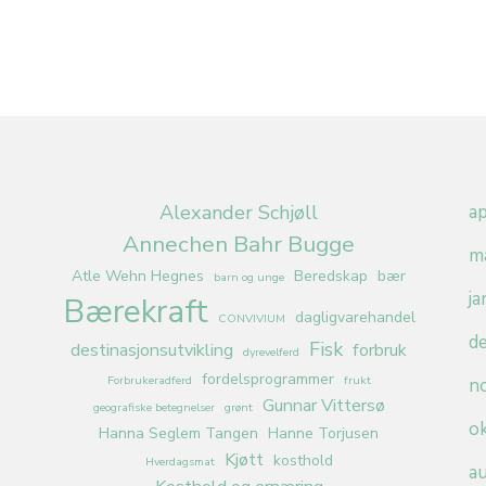
Alexander Schjøll
ap
Annechen Bahr Bugge
m
Atle Wehn Hegnes
Beredskap
bær
barn og unge
j
Bærekraft
dagligvarehandel
CONVIVIUM
d
Fisk
destinasjonsutvikling
forbruk
dyrevelferd
fordelsprogrammer
Forbrukeradferd
frukt
n
Gunnar Vittersø
geografiske betegnelser
grønt
o
Hanna Seglem Tangen
Hanne Torjusen
Kjøtt
kosthold
Hverdagsmat
a