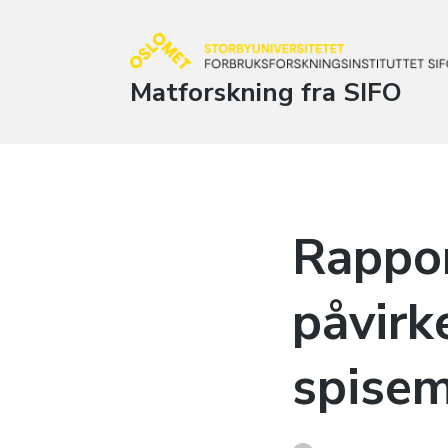
Matforskning fra SIFO
Rappor
påvirk
spisem