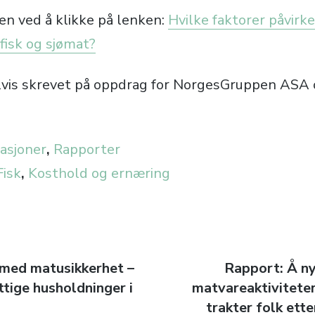
en ved å klikke på lenken:
Hvilke faktorer påvirk
fisk og sjømat?
lvis skrevet på oppdrag for NorgesGruppen ASA 
asjoner
,
Rapporter
Fisk
,
Kosthold og ernæring
avigasjon
 med matusikkerhet –
Next
Rapport: Å ny
ttige husholdninger i
matvareaktiviteter
post:
trakter folk ette