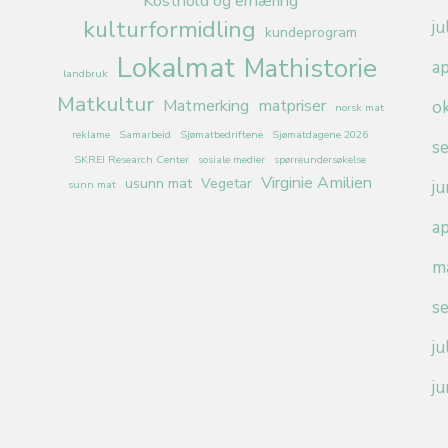
Kosthold og ernæring
kulturformidling
ju
kundeprogram
Lokalmat
Mathistorie
ap
landbruk
Matkultur
Matmerking
matpriser
o
norsk mat
reklame
Samarbeid
Sjømatbedriftene
Sjømatdagene 2026
s
SKREI Research Center
sosiale medier
spørreundersøkelse
Virginie Amilien
usunn mat
Vegetar
ju
sunn mat
ap
m
s
ju
ju