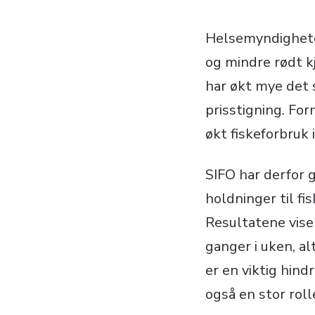
Helsemyndigheten
og mindre rødt kj
har økt mye det s
prisstigning. Fo
økt fiskeforbruk 
SIFO har derfor
holdninger til f
Resultatene viser
ganger i uken, a
er en viktig hind
også en stor roll