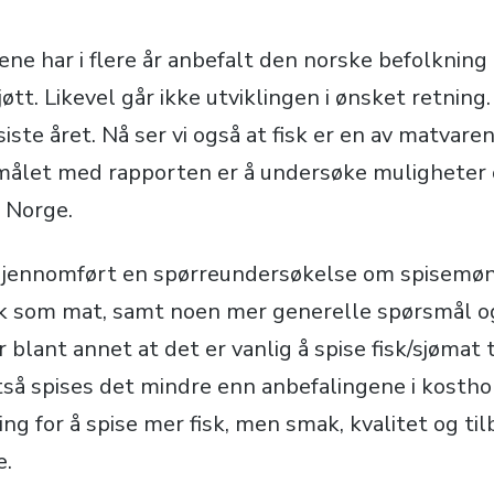
e har i flere år anbefalt den norske befolkning 
øtt. Likevel går ikke utviklingen i ønsket retnin
iste året. Nå ser vi også at fisk er en av matvar
rmålet med rapporten er å undersøke muligheter 
i Norge.
 gjennomført en spørreundersøkelse om spisemøn
isk som mat, samt noen mer generelle spørsmål o
 blant annet at det er vanlig å spise fisk/sjømat 
ltså spises det mindre enn anbefalingene i kostho
ring for å spise mer fisk, men smak, kvalitet og ti
e.