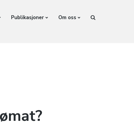
Publikasjoner
Om oss
jømat?