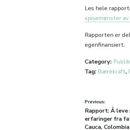
Les hele rapport
spisemønster av 
Rapporten er de
egenfinansiert.
Category:
Publik
Tag:
Bærekraft
,
Innleggsn
Previous:
Previous
Rapport: Å leve
post:
erfaringer fra fa
Cauca, Colombia