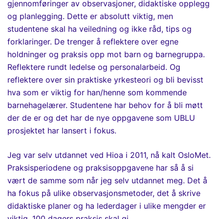
gjennomføringer av observasjoner, didaktiske opplegg
og planlegging. Dette er absolutt viktig, men
studentene skal ha veiledning og ikke råd, tips og
forklaringer. De trenger å reflektere over egne
holdninger og praksis opp mot barn og barnegruppa.
Reflektere rundt ledelse og personalarbeid. Og
reflektere over sin praktiske yrkesteori og bli bevisst
hva som er viktig for han/h
enne
som kommende
barnehagelærer. Studentene har behov for å bli møtt
der de er og det har de nye oppgavene som UBLU
prosjektet har lansert i fokus.
Jeg var selv utdannet ved Hioa i 2011, nå kalt OsloMet.
Praksisperiodene og praksisoppgavene har så å si
vært de samme som når jeg selv utdannet meg. Det å
ha fokus på ulike observasjonsmetoder, det å skrive
didaktiske planer og ha lederdager i ulike mengder er
viktig. 100 dagers praksis skal gi