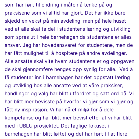
som har ført til endring i måten å tenke på og
praksisene som vi alltid har gjort. Det har ikke bare
skjedd en vekst på min avdeling, men på hele huset
ved at alle skal ta del i studentens læring og utvikling
som spres ut i hele barnehagen
da studentene er alles
ansvar. Jeg har hovedansvaret for studentene, men de
har fått mulighet til å hospitere på andre avdelinger.
Alle ansatte skal vite hvem studentene er og oppgaven
de skal gjennomføre henges opp synlig for alle.
Ved å
få studenter inn i barnehagen har det oppstått læring
og utvikling hos alle ansatte ved at våre praksiser,
handlinger og valg har bli
tt
utfordret og satt ord på. Vi
har blitt mer bevisste på hvorfor vi gjør som vi gjør og
fått ny inspirasjon. Vi har nå et miljø for å dele
kompetanse og har blitt mer bevist etter at vi har blitt
med i UBLU prosjektet.
Det faglige fokuset i
barnehagen har blitt løftet og det har
ført til at flere