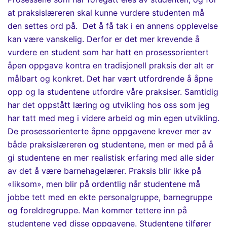
at praksislæreren skal kunne vurdere studenten må
den settes ord på. Det å få tak i en annens opplevelse
kan være vanskelig. Derfor er det mer krevende å
vurdere en student som har hatt en prosessorientert
åpen
oppgave kontra en tradisjonell praksis der alt er
målbart og konkret. Det har vært utfordrende å åpne
opp og la studentene utfordre våre praksiser. Samtidig
har det oppstått læring og utvikling hos oss som
jeg
har tatt med meg i videre arbeid og min egen utvikling.
De prosessorienterte åpne oppgavene
krever mer av
både praksislæreren og studentene, men
er med på å
gi studentene en mer realistisk erfaring med alle sider
av det å være barnehagelærer.
Praksis blir ikke på
«liksom», men blir på ordentlig
når studentene må
jobbe tett med en ekte personalgruppe, barnegruppe
og foreldregruppe.
Man kommer tettere inn på
studentene ved disse oppgavene. Studentene tilfører