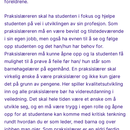
foreldrene.
Praksislæreren skal ha studenten i fokus og hjelpe
studenten på vei i utviklingen av sin profesjon.
Som
p
raksislæreren må
en
være bevist og tilstedeværende
i sin egen jobb, men også ha evnen til å se og følge
opp studenten og det han/hun har behov for.
Praksislæreren må kunne åpne opp og la studenten få
mulighet til å prøve å feile før han/ hun står som
barnehagelærer på egenhånd.
En p
raksislærer skal
virkelig ønske å være praksislærer og ikke kun gjøre
det på grunn av pengene. Her spiller kvalitetsutvikling
inn og alle praksislærere bør ha videreutdanning i
veiledning. Det skal hele tiden være et ønske om å
utvikle seg
,
og en må være trygg i egen rolle og åpne
opp for at studentene kan komme med kritisk tenkning
rundt hvordan du er som leder, med barna og over
jobben man gjør.
Som praksislærer
er
en
aldri
ferdig