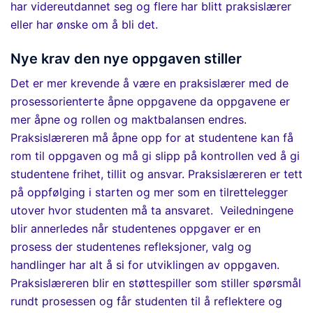
har videreutdannet seg og
flere har blitt praksislærer
eller har ønske om å bli det.
Nye krav den nye oppgaven stiller
Det er mer krevende å være en praksislærer med de
prosessorienterte
åpne
oppgavene da oppgavene er
mer åpne og rollen og maktbalansen endres.
Praksislæreren må åpne opp for at studentene kan få
rom til oppgaven og må gi slipp på kontrollen ved å gi
studentene frihet, tillit og ansvar.
Praksislæreren er tett
på oppfølging i starten og mer som en tilrettelegger
utover hvor studenten må ta ansvaret.
Veiledningene
blir annerledes når studentenes oppgaver er en
prosess der studentenes refleksjoner, valg og
handlinger har alt å si for utviklingen av oppgaven.
Praksislæreren
blir en støttespiller som stiller spørsmål
rundt prosessen og får studenten til å reflektere og