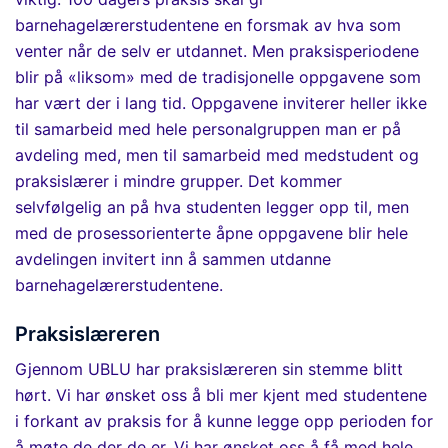
barnehagelærerstudentene en forsmak av hva som
venter når de selv er utdannet. Men praksisperiodene
blir på «liksom» med de tradisjonelle oppgavene som
har vært der i lang tid. Oppgavene inviterer heller ikke
til samarbeid med hele personalgruppen man er på
avdeling med, men til samarbeid med medstudent og
praksislærer i mindre grupper. Det kommer
selvfølgelig an på hva studenten legger opp til, men
med de
prosessorienterte
åpne
oppgavene
blir hele
avdelingen invitert inn å sammen utdanne
barnehagelærerstudentene.
Praksislæreren
Gjennom UBLU har praksislæreren sin stemme blitt
hørt. Vi har ønsket oss å bli mer kjent med studentene
i forkant av praksis for å kunne legge opp perioden for
å møte de der de er. Vi har ønsket oss å få med hele