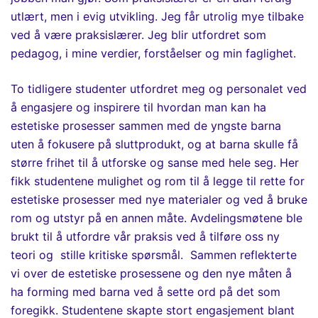
utlært
,
men
i evig utvikling. Jeg får utrolig mye tilbake
ved å være praksislærer. Jeg blir utfordret som
pedagog, i mine verdier, forståelser og min faglighet.
To tidligere
studente
r utfordret
meg og personalet ved
å engasjere og inspirere til hvordan man kan ha
estetiske prosesser sammen med
de yngste
barn
a
uten å fokusere på sluttprodukt
, og
at barna sk
u
l
le
få
større frihet til å utforske og sanse med hele seg. Her
fikk
studentene
mulighet og rom til å
l
egge
til rette for
estetiske prosesser med nye materialer og ved å bruke
rom og utstyr på en annen måte.
Avdelingsmøtene ble
brukt til å utfordre vår praksis ved å tilføre oss ny
teori
og
stille kritiske spørsmål
.
Sammen reflekterte
vi over de estetiske prosessene og den nye måten å
ha forming med barna ved å sette ord på det som
foregikk.
Studentene skapte stort engasjement blant