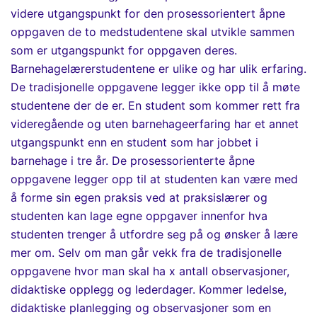
videre
utgangspunkt for den prosessorientert
åpne
oppgav
e
n
de to medstudentene skal utvikle sammen
som er utgangspunkt for
oppgaven deres
.
Barnehagelærerstudentene er ulike og har ulik erfaring.
De tradisjonelle oppgavene legger ikke opp til å møte
studentene der de er. En student som kommer rett fra
videregående og uten barnehageerfaring har et annet
utgangspunkt enn en student som har jobbet i
barnehage i tre år. De
prosessorienterte
åpne
oppgavene legger opp til at studenten kan være med
å forme sin egen praksis ved at praksislærer og
studenten kan lage egne oppgaver innenfor hva
studenten trenger å utfordre seg på
og ønsker å lære
mer om
. Selv om man går vekk fra de tradisjonelle
oppgavene hvor man skal ha x antall observasjoner,
didaktiske opplegg og lederdager. Kommer ledelse,
didaktiske planlegging og observasjoner som en