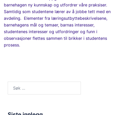
barnehagen ny kunnskap og utfordrer våre praksiser.
Samtidig som studentene lærer av å jobbe tet
t med en
avdeling.
Elementer fra
l
æringsutbyttebeskrivelsene,
barnehagens mål og temaer, barnas interesser,
studentenes interesser og utfordringer og funn i
observasjoner flettes sammen til
brikker i studen
t
e
n
s
prosess
.
Søk
etter:
Siste innlegg