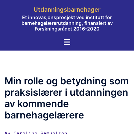
Hopp
Utdanningsbarnehager
til
Et innovasjonsprosjekt ved institutt for
innhold
barnehagelærerutdanning, finansiert av
Forskningsrådet 2016-2020
Toggle
menu
Min rolle og betydning som
praksislærer i utdanningen
av kommende
barnehagelærere
Av Caroline Samuelsen