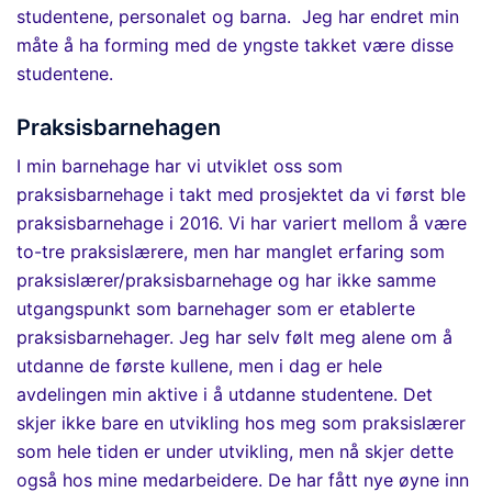
studentene, personalet og barna
.
Jeg har endret min
måte å ha forming med de yngste takket være disse
studentene.
Praksisbarnehagen
I min barnehage har vi utviklet oss som
praksisbarnehage i takt med prosjektet
da vi først ble
praksisbarnehage i 2016
. Vi har variert mellom å være
to-tre praksislærere, men har manglet erfaring som
praksislærer/praksisbarnehage og har ikke samme
utgangspunkt som barnehager som er etablerte
praksisbarnehager. Jeg har selv følt meg alene om å
utdanne de første kullene, men i dag er hele
avdelingen min aktive i å utdanne studentene. Det
skjer ikke bare en utvikling hos meg som praksislærer
som hele tiden er under utvikling, men nå skjer dette
også hos mine medarbeidere. De har fått nye øyne inn