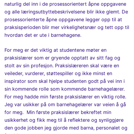
naturlig del inn i de
prosessorientert
åpne oppgavene
og alle læringsutbyttebeskrivelsene blir ikke glemt. De
prosessorienterte
åpne oppgavene legger opp til at
praksisperioden blir mer virkelighetsnær og tett opp til
hvordan det er ute i barnehagene.
For meg er det viktig at studentene møter en
praksislærer som er gryende opptatt av sitt fag og
stolt av sin profesjon. Praksislæreren skal være en
veileder, vurderer, støttespiller og ikke minst en
inspirator som skal hjelpe studenten godt på vei inn i
sin kommende rolle som kommende barnehagelærer.
For meg hadde min første praksislærer en viktig rolle.
Jeg var usikker på om barnehagelærer var veien å gå
for meg. Min første praksislærer bekreftet min
usikkerhet og fikk meg til å reflektere og synliggjøre
den gode jobben jeg gjorde med barna, personalet og