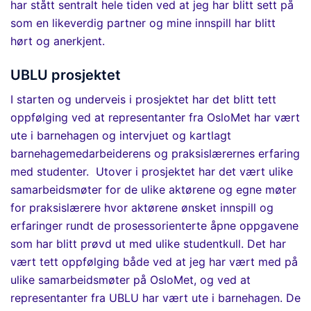
har stått sentralt hele tiden ved at jeg har blitt sett på
som en likeverdig partner og mine innspill har blitt
hørt og anerkjent.
UBLU prosjektet
I starten
og underveis i
prosjektet
har det blitt tett
oppfølging ved at representanter fra OsloMet har vært
ute i barnehagen og intervjuet og kartlagt
barnehagemedarbeiderens og praksislærernes erfaring
med studenter.
Utover i prosjektet har det vært ulike
samarbeidsmøter for de ulike aktørene og egne møter
for praksislærere hvor aktørene ønsket innspill og
erfaringer rundt de
prosessorienterte
åpne
oppgavene
som har blitt prøvd ut med ulike studentkull. Det har
vært tett oppfølging både ved at jeg har vært med på
ulike samarbeidsmøter på OsloMet
,
og ved at
representanter fra UBLU har vært ute i barnehagen
.
De