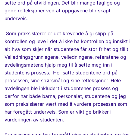
sette ord på utviklingen. Det blir
mange faglige og
gode refleksjoner ved at oppgavene blir skapt
underveis.
Som praksislærer er det krevende å gi slipp på
kontrollen og leve i det å ikke ha kontrollen og innsikt i
alt hva som skjer når studentene får stor frihet og tillit.
Veiledningsgrunnlagene, veiledningene, referatene og
avdelingsmøtene hjalp meg til å sette meg inn i
studentens prosess. Her satte studentene ord på
prosessen, sine spørsmål og sine refleksjoner. Hele
avdelingen ble inkludert i studentenes prosess og
derfor har både barna, personalet, studentene og jeg
som praksislærer vært med å vurdere prosessen som
har foregått underveis
. Som er viktig
e
brikker i
vurderingen av studenten
.
Prosessene som har foregått eies av studenten, og for