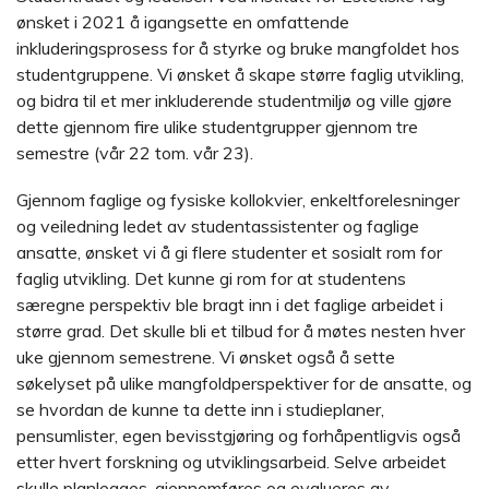
ønsket i 2021 å igangsette en omfattende
inkluderingsprosess for å styrke og bruke mangfoldet hos
studentgruppene. Vi ønsket å skape større faglig utvikling,
og bidra til et mer inkluderende studentmiljø og ville gjøre
dette gjennom fire ulike studentgrupper gjennom tre
semestre (vår 22 tom. vår 23).
Gjennom faglige og fysiske kollokvier, enkeltforelesninger
og veiledning ledet av studentassistenter og faglige
ansatte, ønsket vi å gi flere studenter et sosialt rom for
faglig utvikling. Det kunne gi rom for at studentens
særegne perspektiv ble bragt inn i det faglige arbeidet i
større grad. Det skulle bli et tilbud for å møtes nesten hver
uke gjennom semestrene. Vi ønsket også å sette
søkelyset på ulike mangfoldperspektiver for de ansatte, og
se hvordan de kunne ta dette inn i studieplaner,
pensumlister, egen bevisstgjøring og forhåpentligvis også
etter hvert forskning og utviklingsarbeid. Selve arbeidet
skulle planlegges, gjennomføres og evalueres av