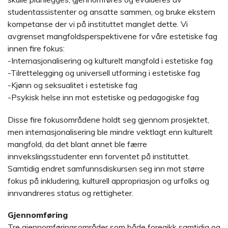
studentassistenter og ansatte sammen, og bruke ekstern
kompetanse der vi på instituttet manglet dette. Vi
avgrenset mangfoldsperspektivene for våre estetiske fag
innen fire fokus:
-Internasjonalisering og kulturelt mangfold i estetiske fag
-Tilrettelegging og universell utforming i estetiske fag
-Kjønn og seksualitet i estetiske fag
-Psykisk helse inn mot estetiske og pedagogiske fag
Disse fire fokusområdene holdt seg gjennom prosjektet,
men internasjonalisering ble mindre vektlagt enn kulturelt
mangfold, da det blant annet ble færre
innvekslingsstudenter enn forventet på instituttet.
Samtidig endret samfunnsdiskursen seg inn mot større
fokus på inkludering, kulturell appropriasjon og urfolks og
innvandreres status og rettigheter.
Gjennomføring
Tre gjennomføringsområder som både foregikk samtidig og