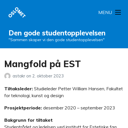
MENU
Den gode studentopplevelsen
"Sammen skaper vi den gode studentopplevelsen"
Mangfold på EST
astakr
on
2. oktober 2023
Tiltaksleder:
Studieleder Petter William Hansen, Fakultet
for teknologi, kunst og design
Prosjektperiode:
desember 2020 – september 2023
Bakgrunn for tiltaket
Studentrådet og ledelsen ved institutt for Estetiske fag