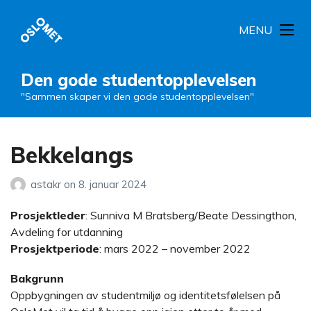
MENU
Den gode studentopplevelsen
"Sammen skaper vi den gode studentopplevelsen"
Bekkelangs
astakr
on
8. januar 2024
Prosjektleder
: Sunniva M Bratsberg/Beate Dessingthon,
Avdeling for utdanning
Prosjektperiode
: mars 2022 – november 2022
Bakgrunn
Oppbygningen av studentmiljø og identitetsfølelsen på