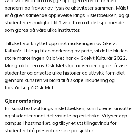
OsloMet vil ta tid å bygge opp igjen etter to år med
pandemi og fravær av fysiske aktiviteter sammen. Målet
er å gi en samlende opplevelse langs Bislettbekken, og gi
studenter en mulighet til å vise fram alt det spennende
som gjøres på våre ulike institutter.
Tiltaket var knyttet opp mot markeringen av Skeivt
Kulturår. I tillegg til en markering av pride, vil dette bli den
store markeringen OsloMet har av Skeivt Kulturår 2022.
Mangfold er en av OsloMets kjerneverdier, og det å vise
studenter og ansatte ulike historier og uttrykk formidlet
gjennom kunsten vil bidra til å skape inkludering og
forståelse på OsloMet.
Gjennomføring
En kunstfestival langs Bislettbekken, som forener ansatte
og studenter rundt det visuelle og estetiske. Vi lyser opp
campus i høstmørket, og tilbyr et utstillingsvindu for
studenter til å presentere sine prosjekter.