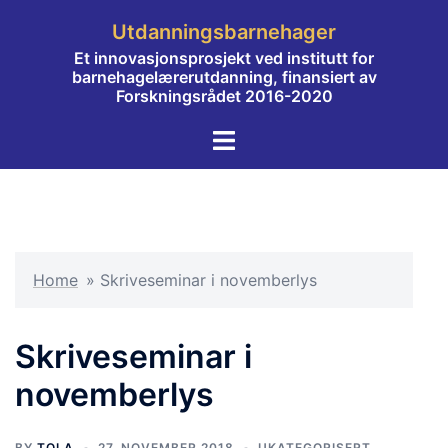
Hopp
Utdanningsbarnehager
til
Et innovasjonsprosjekt ved institutt for
innhold
barnehagelærerutdanning, finansiert av
Forskningsrådet 2016-2020
Toggle
menu
Home
»
Skriveseminar i novemberlys
Skriveseminar i
novemberlys
BY
TOLA
27. NOVEMBER 2018
UKATEGORISERT