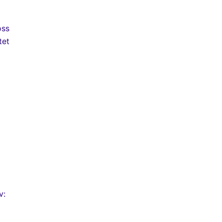
oss
tet
v: