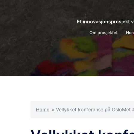
Hopp
til
innhold
Et innovasjonsprosjekt v
Om prosjektet
Hen
Home
»
Vellykket konferanse på OsloMet 4