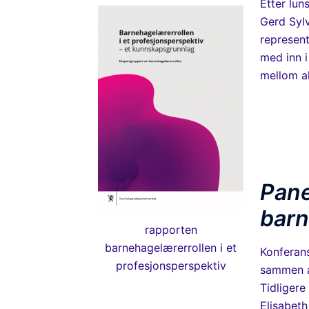
Etter lu
Gerd Syl
represen
med inn i
mellom a
Pane
barn
rapporten
barnehagelærerrollen i et
Konferans
profesjonsperspektiv
sammen a
Tidligere
Elisabeth