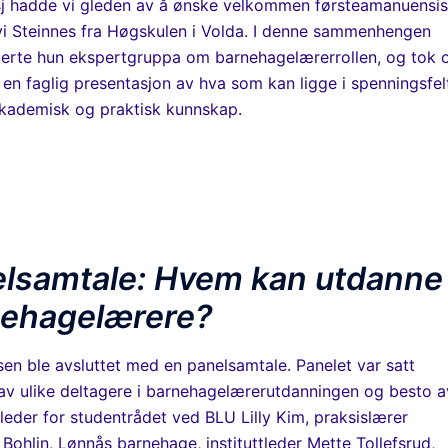
nsj hadde vi gleden av å ønske velkommen førsteamanuensis
vi Steinnes fra Høgskulen i Volda. I denne sammenhengen
terte hun ekspertgruppa om barnehagelærerrollen, og tok 
 en faglig presentasjon av hva som kan ligge i spenningsfel
kademisk og praktisk kunnskap.
lsamtale: Hvem kan utdanne
ehagelærere?
en ble avsluttet med en panelsamtale. Panelet var satt
v ulike deltagere i barnehagelærerutdanningen og besto a
 leder for studentrådet ved BLU Lilly Kim, praksislærer
 Bohlin, Lønnås barnehage, instituttleder Mette Tollefsrud,