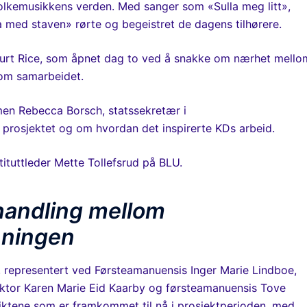
olkemusikkens verden. Med sanger som «Sulla meg litt»,
 med staven» rørte og begeistret de dagens tilhørere.
 Curt Rice, som åpnet dag to ved å snakke om nærhet mello
 om samarbeidet.
en Rebecca Borsch, statssekretær i
prosjektet og om hvordan det inspirerte KDs arbeid.
instituttleder Mette Tollefsrud på BLU.
handling mellom
nningen
, representert ved Førsteamanuensis Inger Marie Lindboe,
lektor Karen Marie Eid Kaarby og førsteamanuensis Tove
siktene som er framkommet til nå i prosjektperioden, med