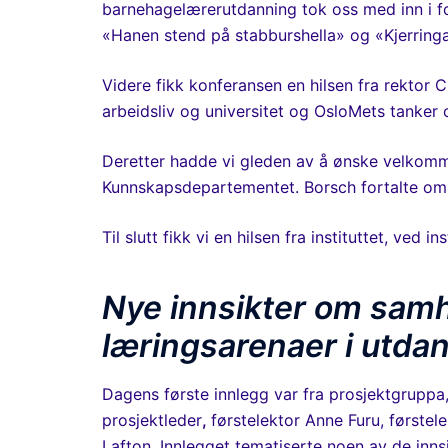
barnehagelærerutdanning tok oss med inn i f
«Hanen stend på stabburshella» og «Kjerringa
Videre fikk konferansen en hilsen fra rektor
arbeidsliv og universitet og OsloMets tanker
Deretter hadde vi gleden av å ønske velkomm
Kunnskapsdepartementet. Borsch fortalte om 
Til slutt fikk vi en hilsen fra instituttet, ved 
Nye innsikter om sam
læringsarenaer i utda
Dagens første innlegg var fra prosjektgruppa
prosjektleder
,
førstelektor Anne Furu, første
Lafton. Innlegget tematiserte noen av de inn