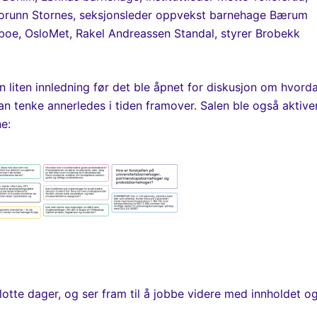
Torunn Stornes, seksjonsleder oppvekst barnehage Bærum
oe, OsloMet, Rakel Andreassen Standal, styrer Brobekk
 en liten innledning før det ble åpnet for diskusjon om hvord
n tenke annerledes i tiden framover. Salen ble også aktive
e:
lotte dager, og ser fram til å jobbe videre med innholdet o