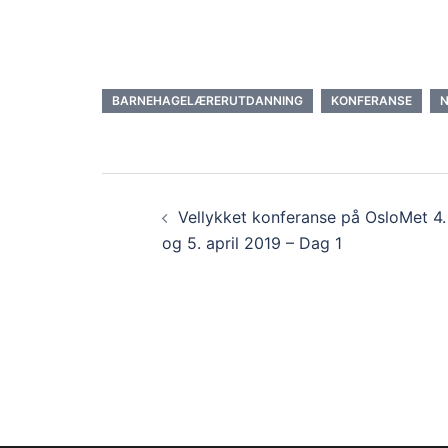
BARNEHAGELÆRERUTDANNING
KONFERANSE
N
Innleggsnavigas
Vellykket konferanse på OsloMet 4.
og 5. april 2019 – Dag 1