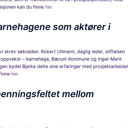
tasjonen kan du finne
her.
barnehagene som aktører i
 vi skrev søknaden. Robert Ullmann, daglig leder, stiftelsen
r oppvekst – barnehage, Bærum Kommune og Inger-Marit
en bydel Bjerke delte sine erfaringer med prosjektarbeidet
 finne
her
.
enningsfeltet mellom
nska