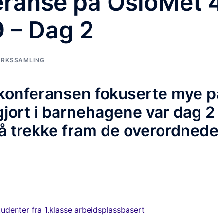
eranse på OsloMet 4
9 – Dag 2
ERKSSAMLING
skonferansen fokuserte mye p
gjort i barnehagene var dag 2 
 å trekke fram de overordned
tudenter fra 1.klasse arbeidsplassbasert