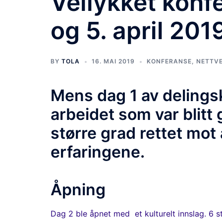
Vellykket konf
og 5. april 201
BY
TOLA
16. MAI 2019
KONFERANSE
,
NETTV
Mens dag 1 av deling
arbeidet som var blitt 
større grad rettet mot
erfaringene.
Åpning
Dag 2 ble åpnet med et kulturelt innslag. 6 s