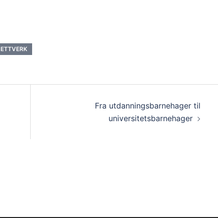
ETTVERK
jon
Fra utdanningsbarnehager til
universitetsbarnehager