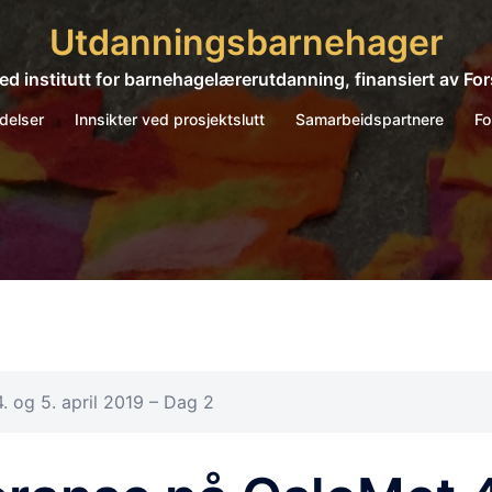
Utdanningsbarnehager
ed institutt for barnehagelærerutdanning, finansiert av 
delser
Innsikter ved prosjektslutt
Samarbeidspartnere
Fo
. og 5. april 2019 – Dag 2