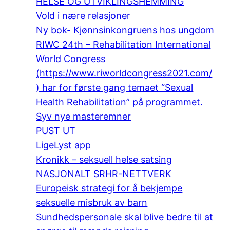
HELSE OG UTVIKLINGSHEMMING
Vold i nære relasjoner
Ny bok- Kjønnsinkongruens hos ungdom
RIWC 24th – Rehabilitation International
World Congress
(https://www.riworldcongress2021.com/
) har for første gang temaet “Sexual
Health Rehabilitation” på programmet.
Syv nye masteremner
PUST UT
LigeLyst app
Kronikk – seksuell helse satsing
NASJONALT SRHR-NETTVERK
Europeisk strategi for å bekjempe
seksuelle misbruk av barn
Sundhedspersonale skal blive bedre til at