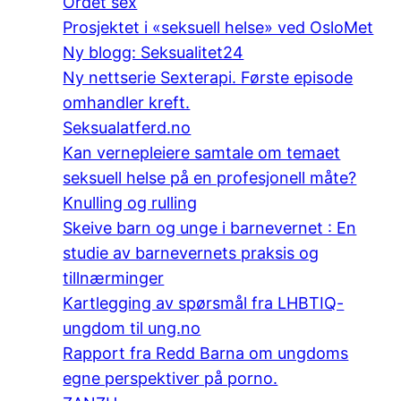
Ordet sex
Prosjektet i «seksuell helse» ved OsloMet
Ny blogg: Seksualitet24
Ny nettserie Sexterapi. Første episode
omhandler kreft.
Seksualatferd.no
Kan vernepleiere samtale om temaet
seksuell helse på en profesjonell måte?
Knulling og rulling
Skeive barn og unge i barnevernet : En
studie av barnevernets praksis og
tillnærminger
Kartlegging av spørsmål fra LHBTIQ-
ungdom til ung.no
Rapport fra Redd Barna om ungdoms
egne perspektiver på porno.