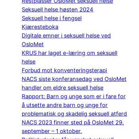
Restplasser OsloMet seksuell helse
Seksuell helse høsten 2024
Seksuell helse i fengsel
Kjæresteboka
Digitale emner i seksuell helse ved
OsloMet
KRUS har laget e-læring om seksuell
helse
Forbud mot konventeringsterapi
NACS siste konferansedag ved OsloMet
handler om eldre seksuell helse
Rapport: Barn og unge som er i fare for
å utsette andre barn og unge for
problematisk og skadelig seksuell atferd
NACS 2023 finner sted på OsloMet 29.
september – 1 oktober.