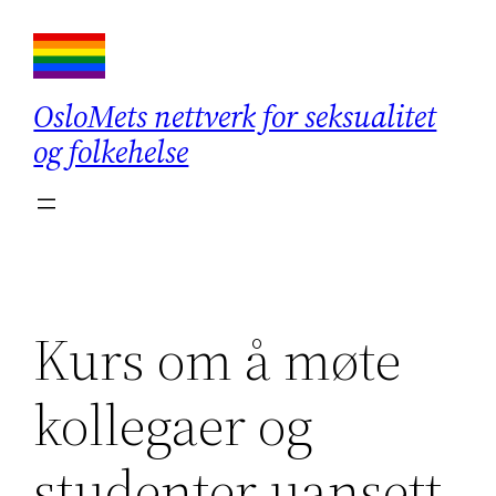
Hopp
til
innhold
OsloMets nettverk for seksualitet
og folkehelse
Kurs om å møte
kollegaer og
studenter uansett