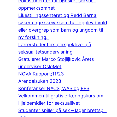
Politistudenter får uønsket seksuell
oppmerksomhet
Likestillingssenteret og Redd Barna
søker unge skeive som har opplevd vold
eller overgrep som barn og ungdom til
ny forskning.
Lærerstudenters perspektiver på
seksualitetsundervisning
Gratulerer Marco Stojiljkovic Årets
underviser OsloMet
NOVA Rapport;11/23
Arendalsuken 2023
Konferanser NACS, WAS og EFS
Velkommen til gratis e-læringskurs om
Hjelpemidler for seksuallivet
Studenter spiller på sex – lager brettspill