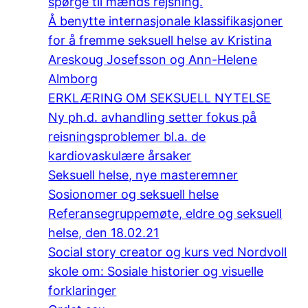
spørge til mænds rejsning.
Å benytte internasjonale klassifikasjoner
for å fremme seksuell helse av Kristina
Areskoug Josefsson og Ann-Helene
Almborg
ERKLÆRING OM SEKSUELL NYTELSE
Ny ph.d. avhandling setter fokus på
reisningsproblemer bl.a. de
kardiovaskulære årsaker
Seksuell helse, nye masteremner
Sosionomer og seksuell helse
Referansegruppemøte, eldre og seksuell
helse, den 18.02.21
Social story creator og kurs ved Nordvoll
skole om: Sosiale historier og visuelle
forklaringer