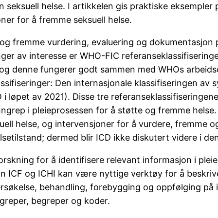
nnen seksuell helse. I artikkelen gis praktiske eksempl
ner for å fremme seksuell helse.
dre og fremme vurdering, evaluering og dokumentasjo
ringer av interesse er WHO-FIC referanseklassifiserin
se og denne fungerer godt sammen med WHOs arbeidsd
lassifiseringer: Den internasjonale klassifiseringen 
O i løpet av 2021). Disse tre referanseklassifiseringen
ngrep i pleieprosessen for å støtte og fremme helse.
ell helse, og intervensjoner for å vurdere, fremme og
setilstand; dermed blir ICD ikke diskutert videre i de
skning for å identifisere relevant informasjon i pleiep
n ICF og ICHI kan være nyttige verktøy for å beskrive
dersøkelse, behandling, forebygging og oppfølging på
egreper, begreper og koder.