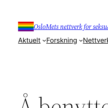
Hopp
til
innhold
OsloMets nettverk for seksua
Aktuelt
Forskning
Nettver
Å benytte