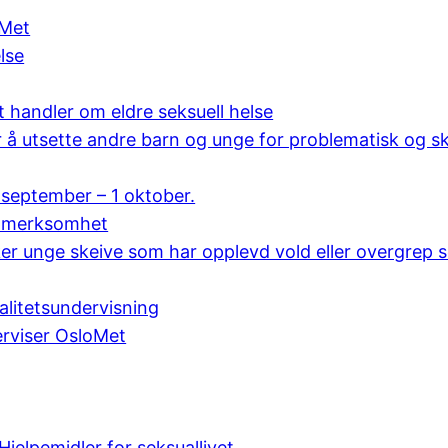
oMet
lse
handler om eldre seksuell helse
 å utsette andre barn og unge for problematisk og sk
september – 1 oktober.
oppmerksomhet
øker unge skeive som har opplevd vold eller overgre
alitetsundervisning
erviser OsloMet
jelpemidler for seksuallivet