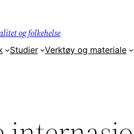
litet og folkehelse
k
Studier
Verktøy og materiale
 internasj