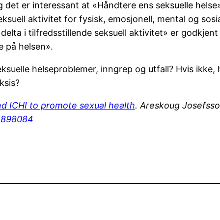
g det er interessant at «Håndtere ens seksuelle hel
ksuell aktivitet for fysisk, emosjonell, mental og sos
elta i tilfredsstillende seksuell aktivitet» er godkje
e på helsen».
ksuelle helseproblemer, inngrep og utfall? Hvis ikke,
aksis?
nd ICHI to promote sexual health
. Areskoug Josefsso
.1898084