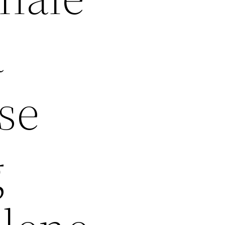
å
se
g