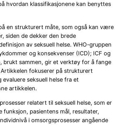
er på hvordan klassifikasjonene kan benyttes
n på en strukturert måte, som også kan være
ger, siden de dekker den brede
efinisjon av seksuell helse. WHO-gruppen
av sykdommer og konsekvenser (ICD); ICF og
e, brukt sammen, gir et verktøy for å fange
 Artikkelen fokuserer på strukturert
 evaluere seksuell helse fra et
nne artikkelen.
rosesser relatert til seksuell helse, som er
 funksjon, pasientens mål, resultater,
 individnivå i omsorgsprosesser angående