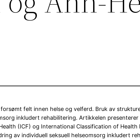
n og Ann-H
te forsømt felt innen helse og velferd. Bruk av strukt
org inkludert rehabilitering. Artikkelen presenterer 
 Health (ICF) og International Classification of Healt
dring av individuell seksuell helseomsorg inkludert re