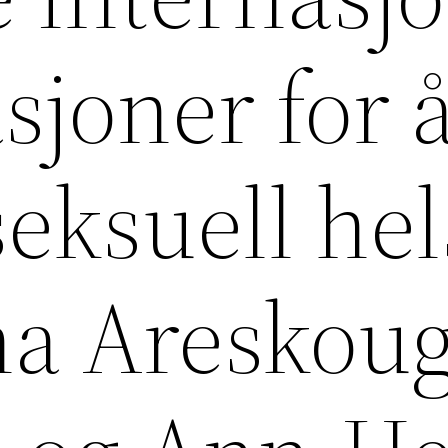
asjoner for 
eksuell hel
ina Areskou