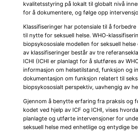
kvalitetsstyring på lokalt til globalt nivå i
for å dokumentere, og følge opp intervensjo
Klassifiseringer har potensiale til å forbe
til nytte for seksuell helse. WHO-klassifise
biopsykososiale modellen for seksuell hel
av klassifiseringer består av tre referansek
ICHI (ICHI er planlagt for å slutføres av WH
informasjon om helsetilstand, funksjon og in
dokumentasjon om funksjon relatert til seksu
biopsykososialt perspektiv, uavhengig av hel
Gjennom å benytte erfaring fra praksis og for
kodet ved hjelp av ICF og ICHI, vises hvorda
planlagte og utførte intervensjoner for un
seksuell helse med enhetlige og entydige b