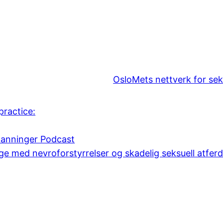
OsloMets nettverk for sek
practice:
danninger Podcast
e med nevroforstyrrelser og skadelig seksuell atfer