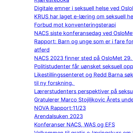
Digitale emner i seksuell helse ved Osl
KRUS har laget e-læring om seksuell he
Forbud mot konventeringsterapi
NACS siste konferansedag ved OsloMet 
Rapport: Barn og unge som er i fare for
atferd
NACS 2023 finner sted på OsloMet 29. 
Politistudenter får uønsket seksuell 
Likestillingssenteret og Redd Barna s
til ny forskning.
Lærerstudenters perspektiver på seksu
Gratulerer Marco Stojiljkovic Årets und
NOVA Rapport;11/23
Arendalsuken 2023
Konferanser NACS, WAS og EFS
Velkommen til gratis e-læringskurs om H