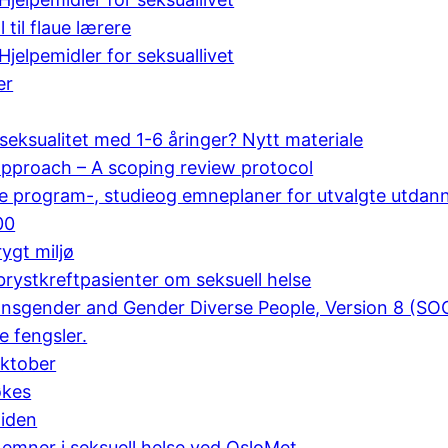
 til flaue lærere
jelpemidler for seksuallivet
er
eksualitet med 1-6 åringer? Nytt materiale
 approach – A scoping review protocol
ale program-, studieog emneplaner for utvalgte utdan
00
ygt miljø
rystkreftpasienter om seksuell helse
ransgender and Gender Diverse People, Version 8 (SO
e fengsler.
oktober
økes
tiden
emner i seksuell helse ved OsloMet