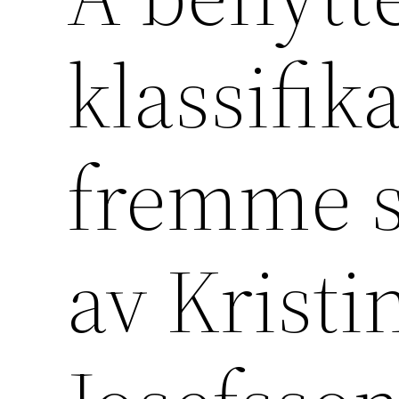
klassifik
fremme s
av Krist