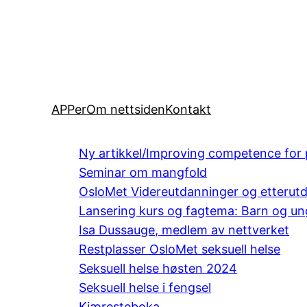
APPer
Om nettsiden
Kontakt
Ny artikkel/Improving competence for 
Seminar om mangfold
OsloMet Videreutdanninger og etterut
Lansering kurs og fagtema: Barn og ung
Isa Dussauge, medlem av nettverket
Restplasser OsloMet seksuell helse
Seksuell helse høsten 2024
Seksuell helse i fengsel
Kjæresteboka