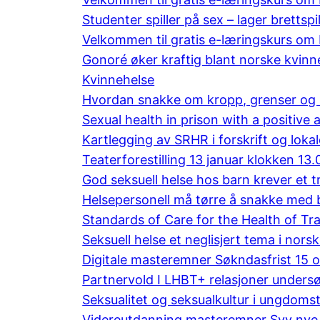
Studenter spiller på sex – lager brettspill
Velkommen til gratis e-læringskurs om H
Gonoré øker kraftig blant norske kvinn
Kvinnehelse
Hvordan snakke om kropp, grenser og s
Sexual health in prison with a positive
Kartlegging av SRHR i forskrift og lok
Teaterforestilling 13 januar klokken 13.
God seksuell helse hos barn krever et tr
Helsepersonell må tørre å snakke med b
Standards of Care for the Health of T
Seksuell helse et neglisjert tema i norsk
Digitale masteremner Søkndasfrist 15 
Partnervold I LHBT+ relasjoner unders
Seksualitet og seksualkultur i ungdoms
Videreutdanning masteremner Syv nye 