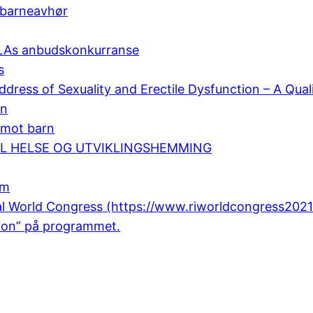
å barneavhør
NDLAs anbudskonkurranse
s
ddress of Sexuality and Erectile Dysfunction – A Qual
on
 mot barn
LL HELSE OG UTVIKLINGSHEMMING
om
al World Congress (https://www.riworldcongress2021.
tion” på programmet.