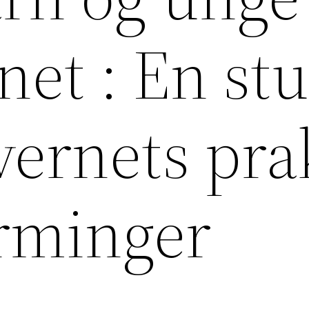
et : En st
vernets pra
ærminger