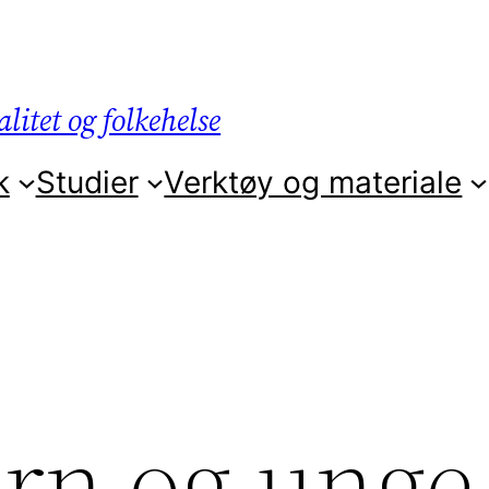
litet og folkehelse
k
Studier
Verktøy og materiale
rn og unge 