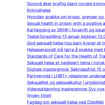
Gonoré øker kraftig blant norske kvinn
Kvinnehelse
Hvordan snakke om kropp, grenser og s
Sexual health in prison with a positive
Kartlegging av SRHR i forskrift og lok
Teaterforestilling 13 januar klokken 13.
God seksuell helse hos barn krever et tr
Helsepersonell må tørre å snakke med b
Standards of Care for the Health of T
Seksuell helse et neglisjert tema i norsk
Digitale masteremner Søkndasfrist 15 
Partnervold I LHBT+ relasjoner unders
Seksualitet og seksualkultur i ungdoms
Videreutdanning masteremner Syv nye 
(ingen tittel)
Fagdag om seksuell helse ved OsloMet