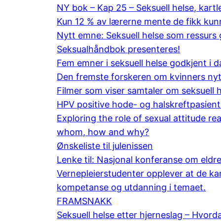
NY bok – Kap 25 – Seksuell helse, kartl
Kun 12 % av lærerne mente de fikk kunn
Nytt emne: Seksuell helse som ressurs
Seksualhåndbok presenteres!
Fem emner i seksuell helse godkjent i d
Den fremste forskeren om kvinners nyt
Filmer som viser samtaler om seksuell 
HPV positive hode- og halskreftpasiente
Exploring the role of sexual attitude r
whom, how and why?
Ønskeliste til julenissen
Lenke til: Nasjonal konferanse om eldre
Vernepleierstudenter opplever at de ka
kompetanse og utdanning i temaet.
FRAMSNAKK
Seksuell helse etter hjerneslag – Hvorda