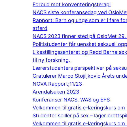
Forbud mot konventeringsterapi
NACS siste konferansedag ved OsloMet 
Rapport: Barn og unge som er i fare for
atferd
NACS 2023 finner sted på OsloMet 29. 
Politistudenter får uønsket seksuell 
Likestillingssenteret og Redd Barna s
til ny forskning.
Lærerstudenters perspektiver på seksu
Gratulerer Marco Stojiljkovic Årets und
NOVA Rapport;11/23
Arendalsuken 2023
Konferanser NACS, WAS og EFS
Velkommen til gratis e-læringskurs om H
Studenter spiller på sex – lager brettspill
Velkommen til gratis e-læringskurs om H