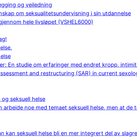
egging og veiledning
skap om seksualitetsundervisning i sin utdannelse
 gjennom hele livsløpet (VSHEL6000)
ag!
else.
helse
r: En studie om erfaringer med endret kropp, intimit
eassessment and restructuring (SAR) in current sexolo
 og seksuell helse
n arbeide noe med temaet seksuell helse, men at de 
n kan seksuell helse bli en mer integrert del av slagr