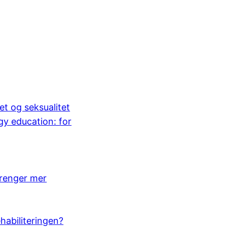
et og seksualitet
gy education: for
trenger mer
ehabiliteringen?