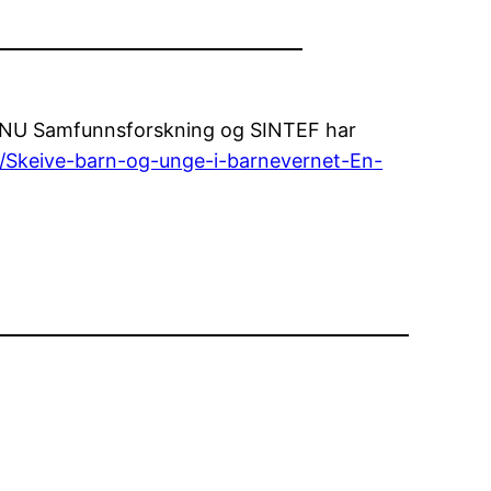
NTNU Samfunnsforskning og SINTEF har
er/Skeive-barn-og-unge-i-barnevernet-En-