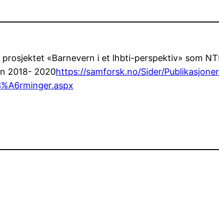
 prosjektet «Barnevern i et lhbti-perspektiv» som 
en 2018- 2020
https://samforsk.no/Sider/Publikasjon
C3%A6rminger.aspx