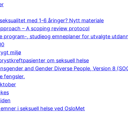
er
eksualitet med 1-6 åringer? Nytt materiale
 approach – A scoping review protocol
ale program-, studieog emneplaner for utvalgte utdan
00
ygt miljø
rystkreftpasienter om seksuell helse
ransgender and Gender Diverse People, Version 8 (SO
e fengsler.
oktober
økes
tiden
emner i seksuell helse ved OsloMet