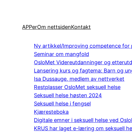
APPer
Om nettsiden
Kontakt
Ny artikkel/Improving competence for 
Seminar om mangfold
OsloMet Videreutdanninger og etterut
Lansering kurs og fagtema: Barn og ung
Isa Dussauge, medlem av nettverket
Restplasser OsloMet seksuell helse
Seksuell helse høsten 2024
Seksuell helse i fengsel
Kjæresteboka
Digitale emner i seksuell helse ved Osl
KRUS har laget e-læring om seksuell he