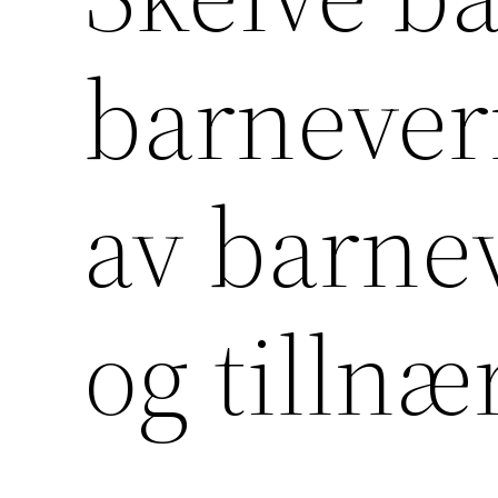
barnevern
av barne
og tilln