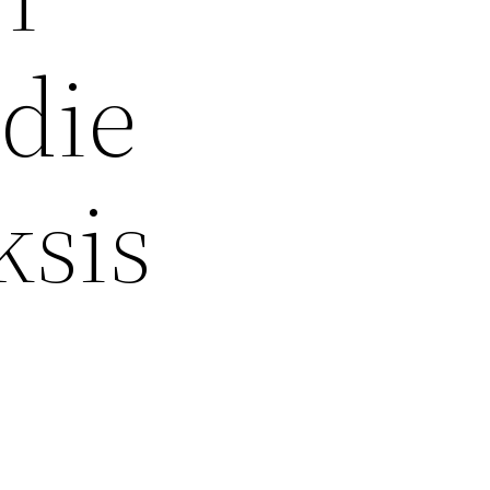
udie
ksis