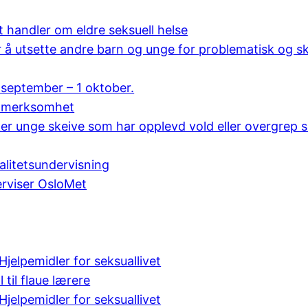
handler om eldre seksuell helse
 å utsette andre barn og unge for problematisk og sk
september – 1 oktober.
oppmerksomhet
øker unge skeive som har opplevd vold eller overgre
alitetsundervisning
erviser OsloMet
jelpemidler for seksuallivet
 til flaue lærere
jelpemidler for seksuallivet