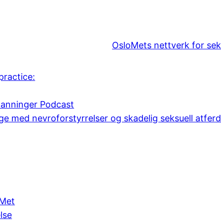
OsloMets nettverk for sek
practice:
danninger Podcast
e med nevroforstyrrelser og skadelig seksuell atfer
oMet
lse