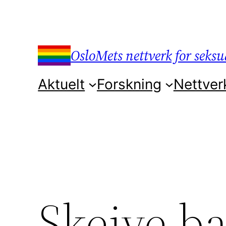
Hopp
til
innhold
OsloMets nettverk for seksua
Aktuelt
Forskning
Nettver
Skeive ba