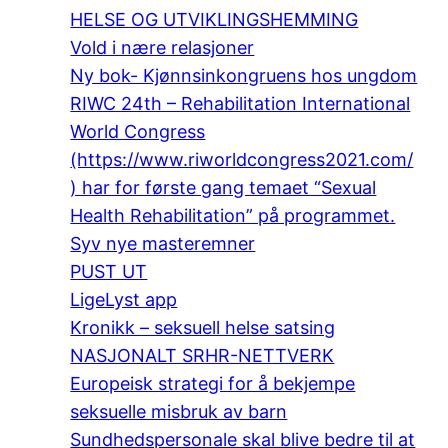
HELSE OG UTVIKLINGSHEMMING
Vold i nære relasjoner
Ny bok- Kjønnsinkongruens hos ungdom
RIWC 24th – Rehabilitation International
World Congress
(https://www.riworldcongress2021.com/
) har for første gang temaet “Sexual
Health Rehabilitation” på programmet.
Syv nye masteremner
PUST UT
LigeLyst app
Kronikk – seksuell helse satsing
NASJONALT SRHR-NETTVERK
Europeisk strategi for å bekjempe
seksuelle misbruk av barn
Sundhedspersonale skal blive bedre til at