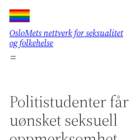
Hopp
til
innhold
OsloMets nettverk for seksualitet
og folkehelse
Politistudenter får
uønsket seksuell
oppmerksomhet