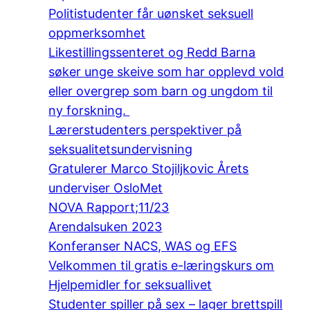
Politistudenter får uønsket seksuell
oppmerksomhet
Likestillingssenteret og Redd Barna
søker unge skeive som har opplevd vold
eller overgrep som barn og ungdom til
ny forskning.
Lærerstudenters perspektiver på
seksualitetsundervisning
Gratulerer Marco Stojiljkovic Årets
underviser OsloMet
NOVA Rapport;11/23
Arendalsuken 2023
Konferanser NACS, WAS og EFS
Velkommen til gratis e-læringskurs om
Hjelpemidler for seksuallivet
Studenter spiller på sex – lager brettspill