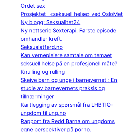
Ordet sex
Prosjektet i «seksuell helse» ved OsloMet
Ny blogg: Seksualitet24
Ny nettserie Sexterapi. Første episode
omhandler kreft.
Seksualatferd.no
Kan vernepleiere samtale om temaet
seksuell helse på en profesjonell måte?
Knulling og rulling
Skeive barn og unge i barnevernet : En
studie av barnevernets praksis og
tillnærminger
Kartlegging av spørsmål fra LHBTIQ-
ungdom til ung.no
Rapport fra Redd Barna om ungdoms
egne perspektiver på porno.