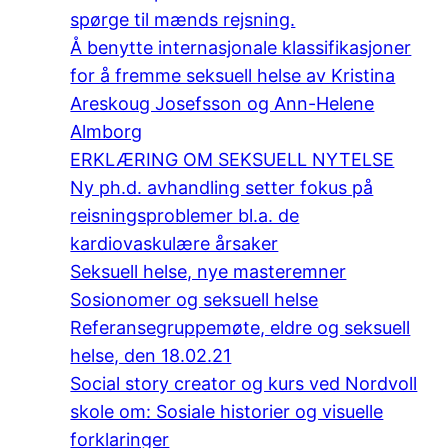
spørge til mænds rejsning.
Å benytte internasjonale klassifikasjoner
for å fremme seksuell helse av Kristina
Areskoug Josefsson og Ann-Helene
Almborg
ERKLÆRING OM SEKSUELL NYTELSE
Ny ph.d. avhandling setter fokus på
reisningsproblemer bl.a. de
kardiovaskulære årsaker
Seksuell helse, nye masteremner
Sosionomer og seksuell helse
Referansegruppemøte, eldre og seksuell
helse, den 18.02.21
Social story creator og kurs ved Nordvoll
skole om: Sosiale historier og visuelle
forklaringer